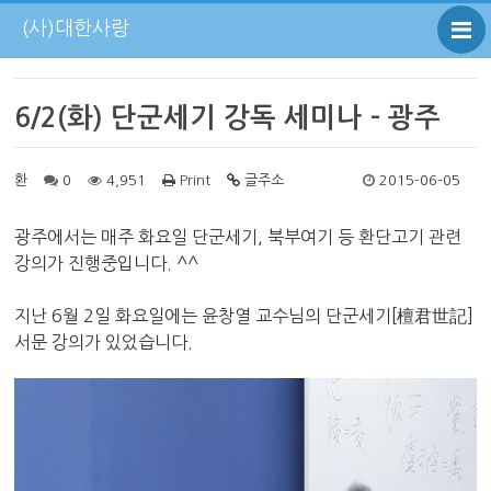
(사)대한사랑
6/2(화) 단군세기 강독 세미나 - 광주
환
0
4,951
Print
글주소
2015-06-05
광주에서는 매주 화요일
단군세기, 북부여기 등
환단고기 관련
강의가 진행중입니다. ^^
지난 6월 2일 화요일에는
윤창열 교수님의
단군세기
[檀君世記]
서문 강의가 있었습니다.