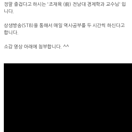
정말 즐겁다고 하시는 '
조재육
(前)
전남대 경제학과 교수님' 입
니다.
상생방송(S
TB)
을 통해서
매일
역사공부를
두 시간씩
하신다고
합니다.
소감 영상 아래에 첨부합니다. ^^