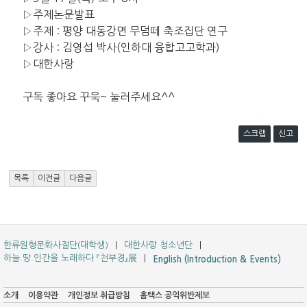
▷주제논문발표
▷주제 : 평양 대동강면 무덤떼 축조집단 연구
▷강사 : 김영섭 박사(인하대 융합고고학과)
▷대한사랑
구독 좋아요 꾸욱~ 눌러주세요^^
스크랩
신고
목록
이전글
다음글
한류원형문화사절단(대학생)
대한사랑 청소년단
하늘.땅.인간을 노래하다 『천부경』展
English (Introduction & Events)
소개
이용약관
개인정보 취급방침
홈택스 공익위반제보