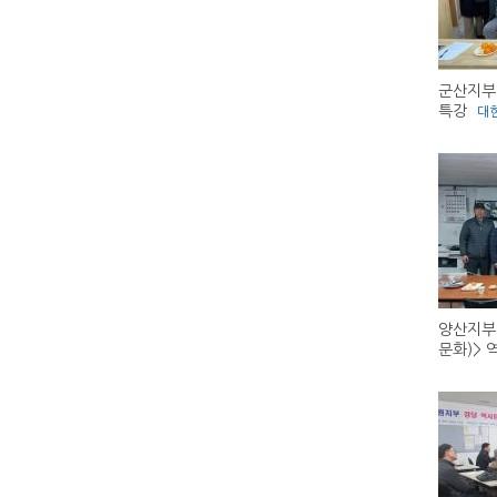
군산지부
특강
대
양산지부
문화)> 