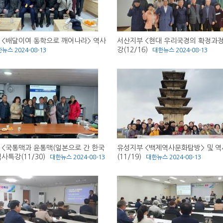
 <배달이여 동학으로 깨어나라> 역사
서산지부 <현대 우리국경의 확정과정
강(12/16)
한뉴스
2024-08-13
대한뉴스
2024-08-13
 <국통맥과 윤통맥(일본으로 간 한국
유성지부 <백제역사문화탐방> 및 
역사특강(11/30)
(11/19)
대한뉴스
2024-08-13
대한뉴스
2024-08-13