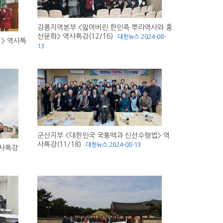
강릉지역본부 <잃어버린 한민족 뿌리역사와 홍
산문화> 역사특강(12/16)
대한뉴스
2024-08-
> 역사특
13
군산지부 <대한민국 국통맥과 신선수행법> 역
사특강(11/18)
대한뉴스
2024-08-13
역사특강