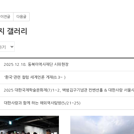
이전글
다음글
지 갤러리
2025.12.18. 동북아역사재단 시위현장
'환국'관련 컬럼 세계언론 게재(8.3~ )
2025 대한국제학술문화제(7/1~2, 백범김구기념관 컨벤션홀 & 대한사랑 서울
대한사랑과 함께 하는 해외역사탐방(5/21~25)