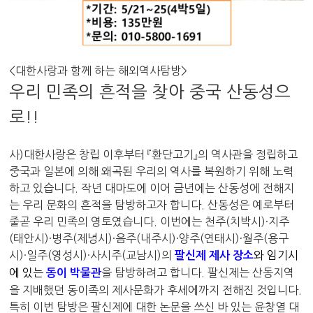
<
대한사랑과 함께 하는 해외역사탐방
>
우리 민족의 흔적을 찾아 중국 산동성으
로
!!
사
)
대한사랑은 창립 이후부터
『
환단고기
』
의 역사관을 정립하고
중국과 일본에 의해 왜곡된 우리의 역사를 복원하기 위해 노력
하고 있습니다
.
작년 대마도에 이어 금년에는 산동성에 전해지
는 우리 문화의 흔적을 탐방하고자 합니다
.
산동성은 예로부터
줄곧 우리 민족의 영토였습니다
.
이번에는 천주
(
치박시
)·
지주
(
태안시
)·
병주
(
제녕시
)·
음주
(
내주시
)·
양주
(
연태시
)·
월주
(
용구
시
)·
일주
(
영성시
)·
사시주
(
교남시
)
의
와
임기시
팔신제 제사 장소
에 있는
을 탐방하려고 합니다
.
팔신제는 산동지역
동이 박물관
을 지배했던 동이족의 제사문화가 후세에까지 전해진 것입니다
.
특히 이번 탐방은 팔신제에 대한 논문을 쓰신 바 있는 윤창열 대