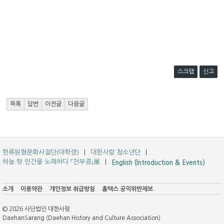
스크랩
신고
목록
답변
이전글
다음글
한류원형문화사절단(대학생)
대한사랑 청소년단
하늘.땅.인간을 노래하다 『천부경』展
English (Introduction & Events)
소개
이용약관
개인정보 취급방침
홈택스 공익위반제보
© 2026 사단법인 대한사랑
DaehanSarang (Daehan History and Culture Association)