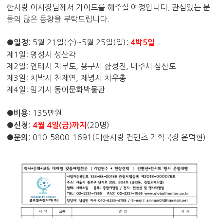
한사랑 이사장님께서
가이드를 해주실 예정입니다.
관심있는 분
들의 많은 동참을 부탁드립니다
.
●
: 5
월
21
일
(
수
)~5
월
25
일
(
일
):
일정
4
박
5
일
제
1
일
:
영성시 성산각
제
2
일
:
연태시 지부도
,
용구시 황성진
,
내주시 삼산도
제
3
일
:
치박시 천제연
,
제녕시 치우총
제
4
일
:
임기시 동이문화박물관
●
: 135
만원
비용
●
:
(20
명
)
신청
4
월 4
일
(
금
)
까지
●
: 010-5800-1691(
대한사랑 컨텐츠 기획국장 윤덕현
)
문의