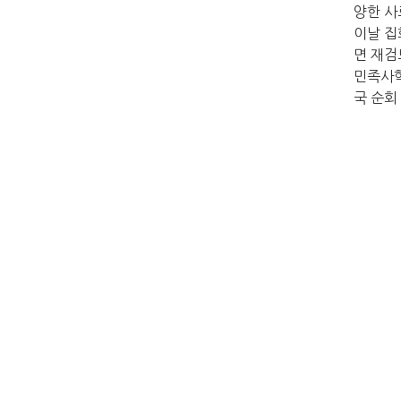
양한 사
이날 집
면 재검
민족사학
국 순회