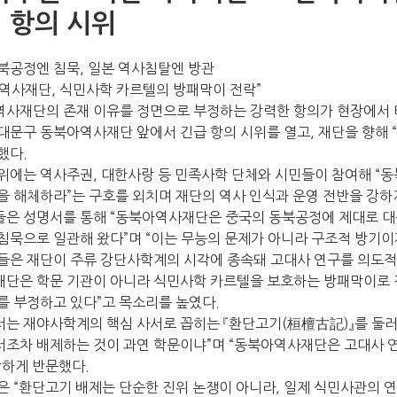
 항의 시위
북공정엔 침묵, 일본 역사침탈엔 방관
역사재단, 식민사학 카르텔의 방패막이 전락”
사재단의 존재 이유를 정면으로 부정하는 강력한 항의가 현장에서 터
대문구 동북아역사재단 앞에서 긴급 항의 시위를 열고, 재단을 향해
했다.
위에는 역사주권, 대한사랑 등 민족사학 단체와 시민들이 참여해 “
을 해체하라”는 구호를 외치며 재단의 역사 인식과 운영 전반을 강하
은 성명서를 통해 “동북아역사재단은 중국의 동북공정에 제대로 대
침묵으로 일관해 왔다”며 “이는 무능의 문제가 아니라 구조적 방기이
들은 재단이 주류 강단사학계의 시각에 종속돼 고대사 연구를 의도적
단은 학문 기관이 아니라 식민사학 카르텔을 보호하는 방패막이로 
를 부정하고 있다”고 목소리를 높였다.
는 재야사학계의 핵심 사서로 꼽히는 『환단고기(桓檀古記)』를 둘러
조차 배제하는 것이 과연 학문이냐”며 “동북아역사재단은 고대사 연구
강하게 반문했다.
은 “환단고기 배제는 단순한 진위 논쟁이 아니라, 일제 식민사관의 