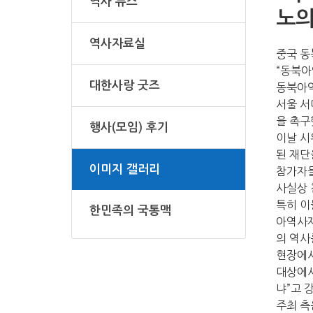
역사 뉴스
노의
역사자료실
중국 동
“동북아
대한사랑 굿즈
동북아역
서울 서
을 촉구
행사(모임) 후기
이날 시
된 재단
이미지 갤러리
참가자들
사실상 
특히 이
한민족의 국통맥
아역사재
의 역사
현장에서
대상에서
냐”고 
주최 측