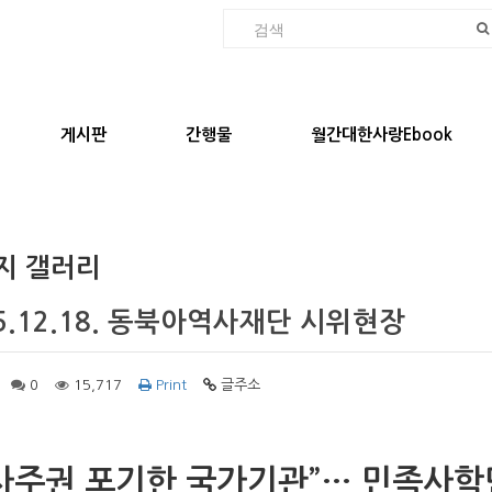
게시판
간행물
월간대한사랑Ebook
지 갤러리
5.12.18. 동북아역사재단 시위현장
0
15,717
Print
글주소
사주권 포기한 국가기관”… 민족사학