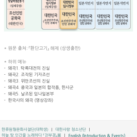
* 원문 출처: 『환단고기』 해제 (상생출판)
* 하위 메뉴
-
왜곡1. 탁록대전의 진실
-
왜곡2. 조작된 기자조선
-
왜곡3. 위만조선의 진실
-
왜곡4. 중국과 일본의 합작품, 한사군
-
왜곡5. 날조된 임나일본부
-
한국사의 왜곡 (영상강좌)
한류원형문화사절단(대학생)
대한사랑 청소년단
하늘.땅.인간을 노래하다 『천부경』展
English (Introduction & Events)