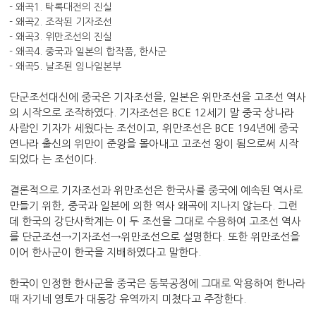
- 왜곡1. 탁록대전의 진실
- 왜곡2. 조작된 기자조선
- 왜곡3. 위만조선의 진실
- 왜곡4. 중국과 일본의 합작품, 한사군
- 왜곡5. 날조된 임나일본부
단군조선대신에 중국은 기자조선을, 일본은 위만조선을 고조선 역사
의 시작으로 조작하였다. 기자조선은 BCE 12세기 말 중국 상나라
사람인 기자가 세웠다는 조선이고, 위만조선은 BCE 194년에 중국
연나라 출신의 위만이 준왕을 몰아내고 고조선 왕이 됨으로써 시작
되었다 는 조선이다.
결론적으로 기자조선과 위만조선은 한국사를 중국에 예속된 역사로
만들기 위한, 중국과 일본에 의한 역사 왜곡에 지나지 않는다. 그런
데 한국의 강단사학계는 이 두 조선을 그대로 수용하여 고조선 역사
를 단군조선→기자조선→위만조선으로 설명한다. 또한 위만조선을
이어 한사군이 한국을 지배하였다고 말한다.
한국이 인정한 한사군을 중국은 동북공정에 그대로 악용하여 한나라
때 자기네 영토가 대동강 유역까지 미쳤다고 주장한다.