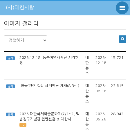
(사)대한사랑
이미지 갤러리
2025.12.18. 동북아역사재단 시위현
대
2025-
15,721
공지
장
한
12-18
뉴
스
'환국'관련 컬럼 세계언론 게재(8.3~ )
대
2025-
23,815
공지
한
08-18
뉴
스
2025 대한국제학술문화제(7/1~2, 백
대
2025-
28,942
공지
범김구기념관 컨벤션홀 & 대한사…
한
06-26
뉴
+2
스