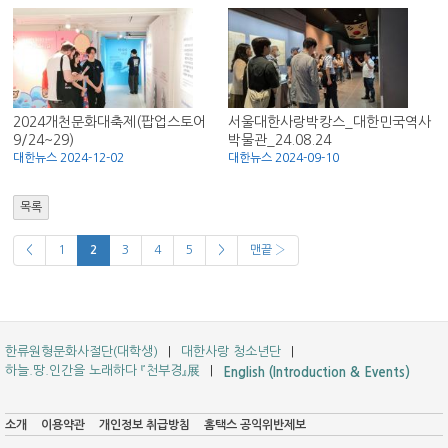
2024개천문화대축제(팝업스토어
서울대한사랑박캉스_대한민국역사
9/24~29)
박물관_24.08.24
대한뉴스 2024-12-02
대한뉴스 2024-09-10
목록
<
1
2
3
4
5
>
맨끝 ›
한류원형문화사절단(대학생)
대한사랑 청소년단
하늘.땅.인간을 노래하다 『천부경』展
English (Introduction & Events)
소개
이용약관
개인정보 취급방침
홈택스 공익위반제보