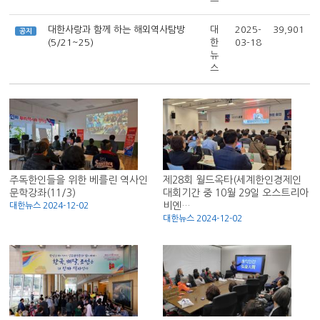
대한사랑과 함께 하는 해외역사탐방
대
2025-
39,901
공지
(5/21~25)
한
03-18
뉴
스
주독한인들을 위한 베를린 역사인
제28회 월드옥타(세계한인경제인
문학강좌(11/3)
대회기간 중 10월 29일 오스트리아
비엔…
대한뉴스 2024-12-02
대한뉴스 2024-12-02