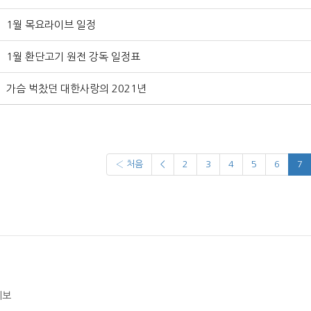
1월 목요라이브 일정
1월 환단고기 원전 강독 일정표
가슴 벅찼던 대한사랑의 2021년
‹ 처음
<
2
3
4
5
6
7
제보