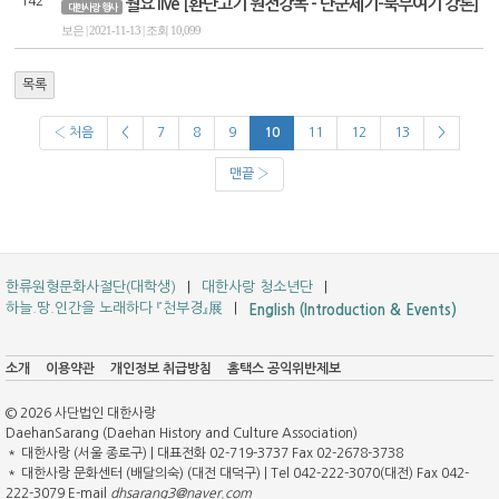
142
월요 live [환단고기 원전강독 - 단군세기-북부여기 강론]
대한사랑 행사
보은 | 2021-11-13 | 조회 10,099
목록
‹ 처음
<
7
8
9
10
11
12
13
>
맨끝 ›
한류원형문화사절단(대학생)
대한사랑 청소년단
하늘.땅.인간을 노래하다 『천부경』展
English (Introduction & Events)
소개
이용약관
개인정보 취급방침
홈택스 공익위반제보
© 2026 사단법인 대한사랑
DaehanSarang (Daehan History and Culture Association)
＊ 대한사랑 (서울 종로구) | 대표전화 02-719-3737 Fax 02-2678-3738
＊ 대한사랑 문화센터 (배달의숙) (대전 대덕구) | Tel 042-222-3070(대전) Fax 042-
222-3079 E-mail
dhsarang3@naver.com