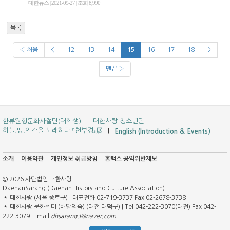
대한뉴스 | 2021-09-27 | 조회 8,990
목록
‹ 처음
<
12
13
14
15
16
17
18
>
맨끝 ›
한류원형문화사절단(대학생)
대한사랑 청소년단
하늘.땅.인간을 노래하다 『천부경』展
English (Introduction & Events)
소개
이용약관
개인정보 취급방침
홈택스 공익위반제보
© 2026 사단법인 대한사랑
DaehanSarang (Daehan History and Culture Association)
＊ 대한사랑 (서울 종로구) | 대표전화 02-719-3737 Fax 02-2678-3738
＊ 대한사랑 문화센터 (배달의숙) (대전 대덕구) | Tel 042-222-3070(대전) Fax 042-
222-3079 E-mail
dhsarang3@naver.com