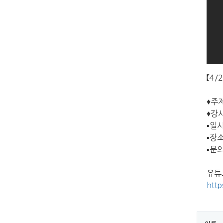
【4/
♦주
♦강
▪일시
▪장
▪문의
유튜
htt