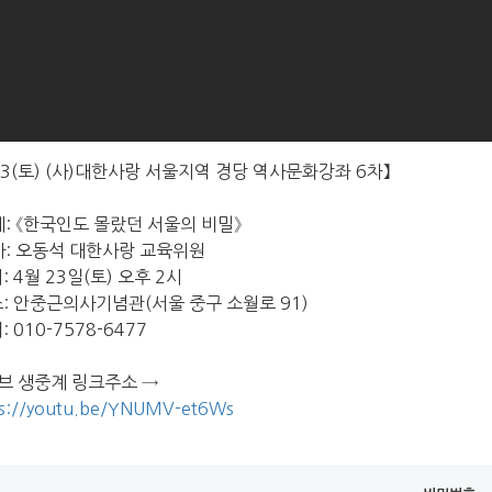
23(토) (사)대한사랑 서울지역 경당 역사문화강좌 6차】
제: 《한국인도 몰랐던 서울의 비밀》
사: 오동석 대한사랑 교육위원
: 4월 23일(토) 오후 2시
소: 안중근의사기념관(서울 중구 소월로 91)
: 010-7578-6477
브 생중계 링크주소 →
ps://youtu.be/YNUMV-et6Ws