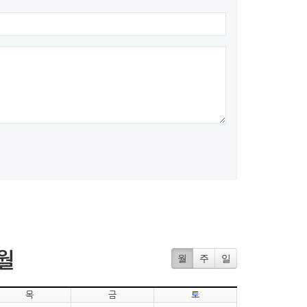
8월
월
주
일
목
금
토