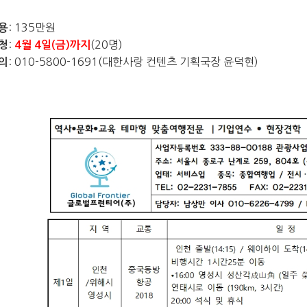
: 135
만원
용
:
(20
명
)
청
4
월 4
일
(
금
)
까지
: 010-5800-1691(
대한사랑 컨텐츠 기획국장 윤덕현
)
의