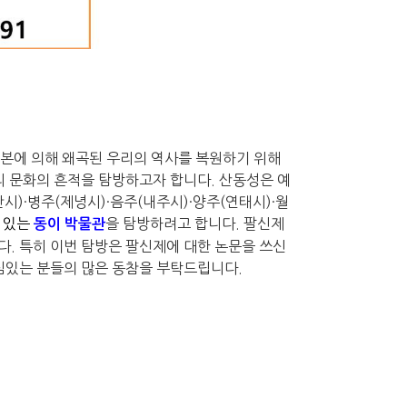
본에 의해 왜곡된 우리의 역사를 복원하기 위해
리 문화의 흔적을 탐방하고자 합니다
.
산동성은 예
안시
)·
병주
(
제녕시
)·
음주
(
내주시
)·
양주
(
연태시
)·
월
 있는
을 탐방하려고 합니다
.
팔신제
동이 박물관
다
. 특히 이번 탐방은 팔신제에 대한 논문을 쓰신
심있는 분들의 많은 동참을 부탁드립니다
.