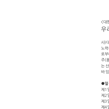
<
대
우
사
)
노력
로부
주
(
는 
바 
●
일
제
1
제
2
제
3
제
4