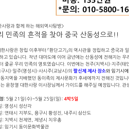
한사랑과 함께 하는 해외역사탐방
>
리 민족의 흔적을 찾아 중국 산동성으로
!!
대한사랑은 창립 이후부터
『
환단고기
』
의 역사관을 정립하고 중국과 일
하고 있습니다
.
작년 대마도에 이어 금년에는 산동성에 전해지는 우
터 줄곧 우리 민족의 영토였습니다
.
이번에는 천주
(
치박시
)·
지주
(
태
용구시
)·
일주
(
영성시
)·
사시주
(
교남시
)
의
와
임기시에
팔신제 제사 장소
산동지역을 지배했던 동이족의 제사문화가 후세에까지 전해진 것입니
있는 윤창열 대한사랑 이사장님께서
가이드를 해주실 예정입니다.
관
: 5
월
21
일
(
수
)~5
월
25
일
(
일
):
정
4
박
5
일
일
:
영성시 성산각
일
:
연태시 지부도
,
용구시 황성진
,
내주시 삼산도
일
:
치박시 천제연
,
제녕시 치우총
일
:
임기시 동이문화박물관