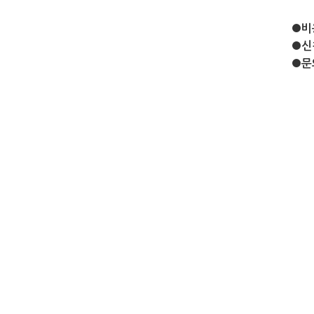
●
비
●
신
●
문