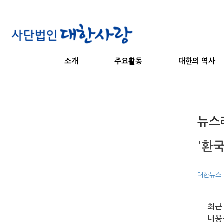
소개
주요활동
대한의 역사
뉴스
'환국
대한뉴스
최근
내용