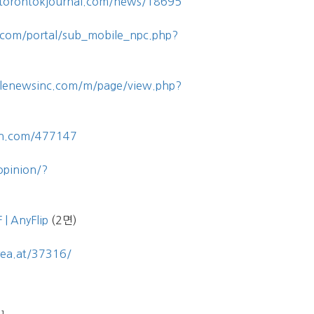
/torontokjournal.com/news/18695
com/portal/sub_mobile_npc.php?
plenewsinc.com/m/page/view.php?
han.com/477147
opinion/?
 | AnyFlip
(2면)
rea.at/37316/