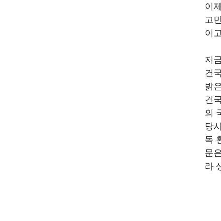
이제
고민
이고
지금
건국
밝은
건국
의 
당시
독 
문은
라 