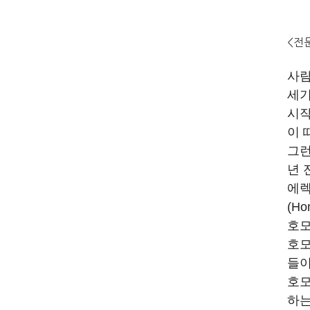
<전
사람
세기
시작
이 
그런
년 
에렉
(H
호모
호모
들이
호모
하는