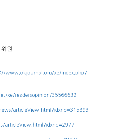
육위원
p://www.okjournal.org/xe/index.php?
et/xe/readersopinion/35566632
news/articleView.html?idxno=315893
/articleView.html?idxno=2977