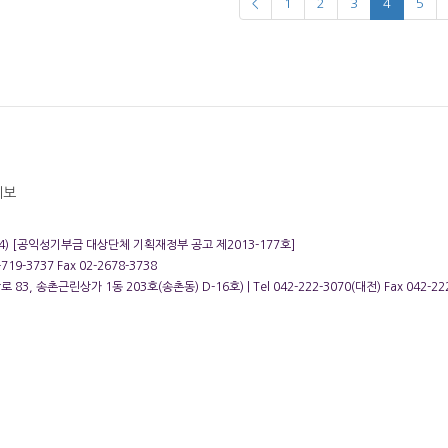
<
1
2
3
4
5
제보
6164) [공익성기부금 대상단체 기획재정부 공고 제2013-177호]
19-3737 Fax 02-2678-3738
촌근린상가 1동 203호(송촌동) D-16호) | Tel 042-222-3070(대전) Fax 042-222-