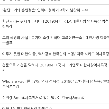
'환단고기와 훈민정음' 인하대 정치외교학과 남창희 교수
환단고기는 위서가 아니다ㅣ201904 미국 LA 대한사랑 역사특강 박석
청특강
고려 국경의 사실ㅣ복기대 소장 인하대 고조선연구소ㅣ대한사랑 학술
구발표
이루지 못한 대한의 꿈, 역사광복 한국인의 소명/ 미국 시카고 역사특
천문으로 개천을 말하다. 201904 미국 새크라맨토 대한사랑역사특강
사
Who are you (한국인의 역사 정체성) 20190427대한사랑 뉴욕강
수석본부장
심백강 &quot;사고전서로 찾는 빛나는 한국사&quot;
대한사랑 필리핀에서의 활동모습