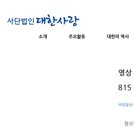
소개
주요활동
대한의 역사
영상
81
바람을본
청소