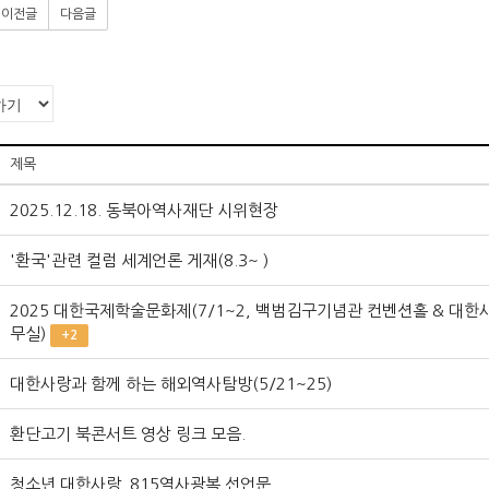
이전글
다음글
제목
2025.12.18. 동북아역사재단 시위현장
'환국'관련 컬럼 세계언론 게재(8.3~ )
2025 대한국제학술문화제(7/1~2, 백범김구기념관 컨벤션홀 & 대한
무실)
+2
대한사랑과 함께 하는 해외역사탐방(5/21~25)
환단고기 북콘서트 영상 링크 모음.
청소년 대한사랑_815역사광복 선언문