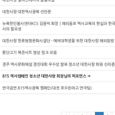
대한사랑 대한역사광복 선언문
뉴욕한인봉사센터KCS 김광석 회장ㅣ해외동포 역사교육의 현실과 한국
서의 필요성
대한사랑 한류원형문화사절단 - 예비대학생을 위한 대한사랑 해외탐방
환단고기 북콘서트 영상 링크 모음.
경주 역사문화해설 경진대회 우수상 발표 청소년 대한사랑 회원 신라중
815 역사캠페인 청소년 대한사랑 회장님의 퍼포먼스 ㅋ
연극공연 815역사광복 캠페인(대전 호수돈여고 연극팀)