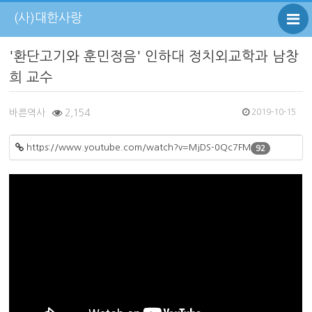
(사)대한사랑
'환단고기와 훈민정음' 인하대 정치외교학과 남창
희 교수
바른역사
2,154
2019-10-15
https://www.youtube.com/watch?v=MjDS-0Qc7FM
92