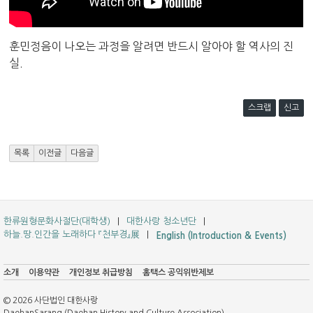
훈민정음이 나오는 과정을 알려면 반드시 알아야 할 역사의 진
실.
스크랩
신고
목록
이전글
다음글
한류원형문화사절단(대학생)
대한사랑 청소년단
하늘.땅.인간을 노래하다 『천부경』展
English (Introduction & Events)
소개
이용약관
개인정보 취급방침
홈택스 공익위반제보
© 2026 사단법인 대한사랑
DaehanSarang (Daehan History and Culture Association)