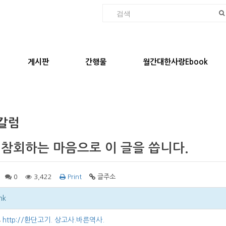
게시판
간행물
월간대한사랑Ebook
칼럼
 참회하는 마음으로 이 글을 씁니다.
0
3,422
Print
글주소
nk
http://환단고기. 상고사.바른역사.