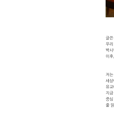
글쓴
우리
박사
이후
저는
세상
유교
지금
중심
줄 