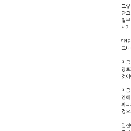
그렇
단고
일부
서가
『환
그나
지금
영토
것이
지금
인해
파괴
경으
일전