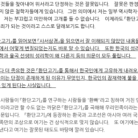
 것들을 찾아내어 위서라고 단정하는 것은 잘못입니다． 잘못은 판정
지 않은 철학자들에게 있습니다．그런 의미에서 저는 일부 역사학자
．저는 부끄럽고 미안하여 고개를 들 수 없습니다． 이제라도 『환단
속죄가 되는 것이라고 스스로 달래보기도 합니다．
단고기』를 읽어보면 『사서삼경』을 읽으면서 잘 이해되지 않았던 내
에서 어떻게 변질되었는지도 바로 알 수 있습니다． 또한 한국의 성
학과 율곡 선생의 성리학이 왜 다른지 등의 의문이 모두 풀립니다．
다 더 중요한 것은 『환단고기』를 통해서 한국인에게 고유하게 내려오
보이는 단점이 존재하게 된 이유가 무엇인지, 한국인의 잠재력에 불을
수 있게 된다는 사실입니다．
 사람들이 『환단고기』를 연구하는 시람들을 '환빠'라고 칭하며 거친
것이라고만 할 수도 없는 까닭은 『환단고기』를 곡해해 우리민족이라
때문입니다． 『환단고기』에 등장하는 환국과 고조선은 아시아 여러 
족만의 조상으로 여기는 건 상식적으로 맞지 않습니다． 또 여기에는
낸다고 여기는 잘못된 태도도 바탕에 깔려 있습니다.