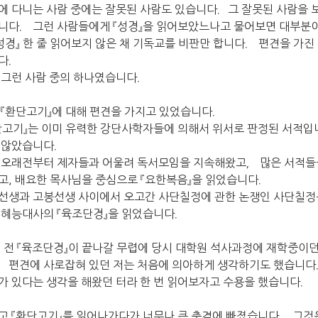
에 다니는 사람 중에는 잘못된 사람도 있습니다．그 잘못된 사람을 
니다． 그런 사람들에게 『성경』을 읽어보았느나고 물어보면 대부분이
『성경』 한 줄 읽어보지 않은 채 기독교를 비판만 합니다． 편견을 가
다．
 그런 사람 중의 하나였습니다．
 『환단고기』에 대해 편견을 가지고 있었습니다．
단고기』는 이미 유력한 강단사학자들에 의해서 위서로 판정된 서적입
 않았습니다．
 오래전부터 제자들과 어울려 독서모임을 지속해왔고， 많은 서적들
고, 배요한 목사님을 중심으로 『요한복음』을 읽었습니다．
선생과 고봉선생 사이에서 오고간 사단칠정에 관한 논쟁인 사단칠
 혜능대사의 『육조단경』을 읽었습니다．
년 전 『육조단경』이 끝나갈 무렵에 당시 대학원 석사과정에 재학중이
．편견에 사로잡혀 있던 저는 처음에 의아하게 생각하기도 했습니다．
가 있다는 생각을 해왔던 터라 한 번 읽어보자고 수용을 했습니다．
고 『환단고기』를 읽어나가다가 너무나 큰 충격에 빠졌습니다． 그것은