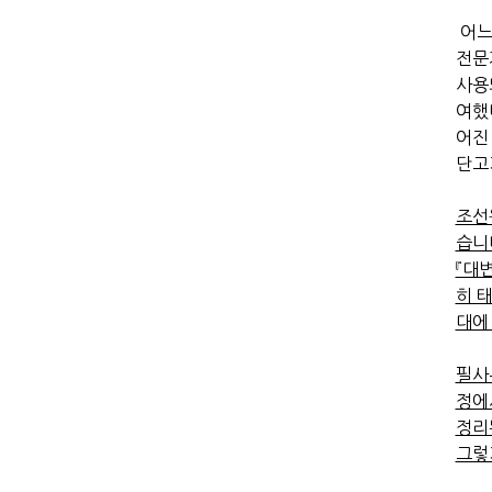
어느
전문
사용
여했
어진
단고
조선
습니
『대
히 
대에
필사
정에
정리
그렇