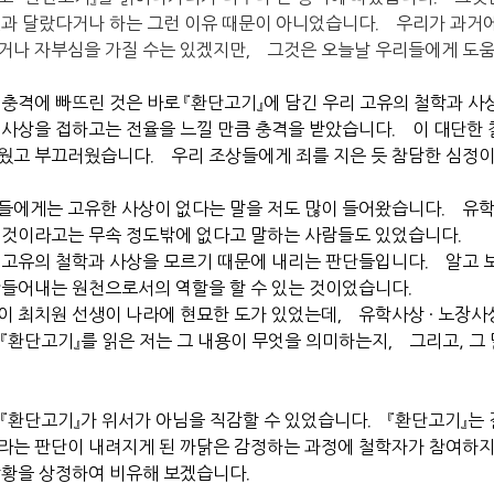
것과 달랐다거나 하는 그런 이유 때문이 아니었습니다． 우리가 과거
거나 자부심을 가질 수는 있겠지만， 그것은 오늘날 우리들에게 도
 충격에 빠뜨린 것은 바로 『환단고기』에 담긴 우리 고유의 철학과 
 사상을 접하고는 전율을 느낄 만큼 충격을 받았습니다． 이 대단한 
웠고 부끄러웠습니다． 우리 조상들에게 죄를 지은 듯 참담한 심정
들에게는 고유한 사상이 없다는 말을 저도 많이 들어왔습니다． 유학
 것이라고는 무속 정도밖에 없다고 말하는 사람들도 있었습니다．
 고유의 철학과 사상을 모르기 때문에 내리는 판단들입니다． 알고 보면
만들어내는 원천으로서의 역할을 할 수 있는 것이었습니다．
이 최치원 선생이 나라에 현묘한 도가 있었는데， 유학사상 · 노장사
 『환단고기』를 읽은 저는 그 내용이 무엇을 의미하는지， 그리고, 그
．
 『환단고기』가 위서가 아님을 직감할 수 있었습니다． 『환단고기』는
라는 판단이 내려지게 된 까닭은 감정하는 과정에 철학자가 참여하지 
상황을 상정하여 비유해 보겠습니다．