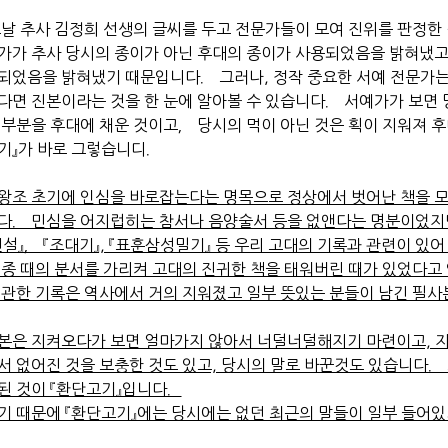
날 추사 김정희 선생의 글씨를 두고 전문가들이 모여 진위를 판정한
가가 추사 당시의 종이가 아닌 후대의 종이가 사용되었음을 밝혀냈고,
되었음을 밝혀냈기 때문입니다． 그러나, 정작 중요한 서예 전문가는
다면 진본이라는 것을 한 눈에 알아볼 수 있습니다． 서예가가 보면 
 부분을 후대에 채운 것이고， 당시의 먹이 아닌 것은 획이 지워져 후
기』가 바로 그렇습니디．
왕조 초기에 인심을 바로잡는다는 명목으로 정상에서 벗어난 책을 
다． 민심을 어지럽히는 참서나 음양술서 등을 없앤다는 명분이었지만,
변설』， 『조대기』, 『표훈삼성밀기』 등 우리 고대의 기록과 관련이 있
태종 때의 분서를 가리켜 고대의 진귀한 책을 태워버린 때가 있었다고
 관한 기록은 역사에서 거의 지워졌고 일부 뜻있는 분들이 남긴 
본은 지켜오다가 보면 얼마가지 않아서 너덜너덜해지기 마련이고, 지
서 없어진 것을 보충한 것도 있고, 당시의 말로 바꾼것도 있습니다．
된 것이 『환단고기』입니다．
기 때문에 『환단고기』에는 당시에는 없던 최근의 말들이 일부 들어