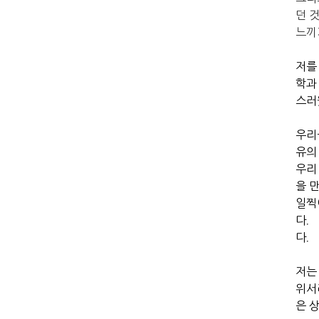
던 
느끼
저를
학과
스러
우리
유의
우리
을 
일찍
다．
다
저는
위서
은 