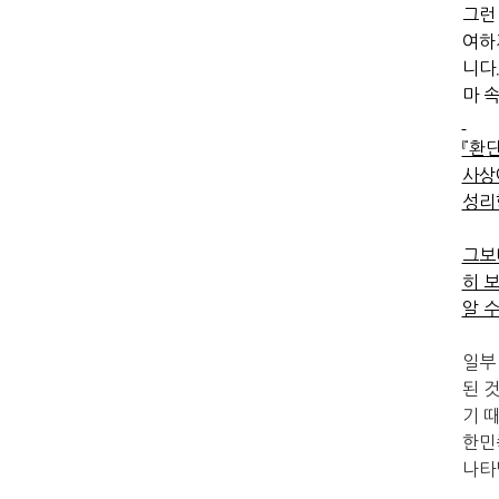
그런
여하
니다
마 
『환
사상
성리
그보
히 
알 
일부
된 
기 
한민
나타