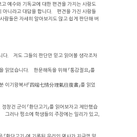
보고 예수와 기독교에 대한 편견을 가지는 사람도
 아니라고 대답을 합니다． 편견을 가진 사람들
진 사람들은 자세히 알아보지도 않고 쉽게 판단해 버
니다． 저도 그들의 판단만 믿고 읽어볼 생각조차
을 읽었습니다． 한문해독을 위해 『통감절요』를
정분 이기왕복서『四端七情分理氣往復書』를 읽었
던 정창건 군이 『환단고기』를 읽어보자고 제안했습
 그러나 펑소에 학생들의 주장에는 일리가 있고,
 『환단고기』에 기록된 우리의 역사가 지금껏 알