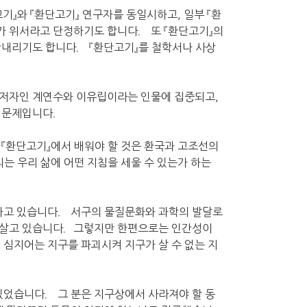
기』와 『환단고기』 연구자를 동일시하고, 일부 『환
』가 위서라고 단정하기도 합니다． 또 『환단고기』의
단내리기도 합니다． 『환단고기』를 철학서나 사상
편저자인 계연수와 이유립이라는 인물에 집중되고,
은 문제입니다．
 『환단고기』에서 배워야 할 것은 환국과 고조선의
는 우리 삶에 어떤 지침을 세울 수 있는가 하는
가고 있습니다． 서구의 물질문화와 과학의 발달로
서 살고 있습니다．그렇지만 한편으로는 인간성이
심지어는 지구를 파괴시켜 지구가 살 수 없는 지
있었습니다． 그 분은 지구상에서 사라져야 할 동