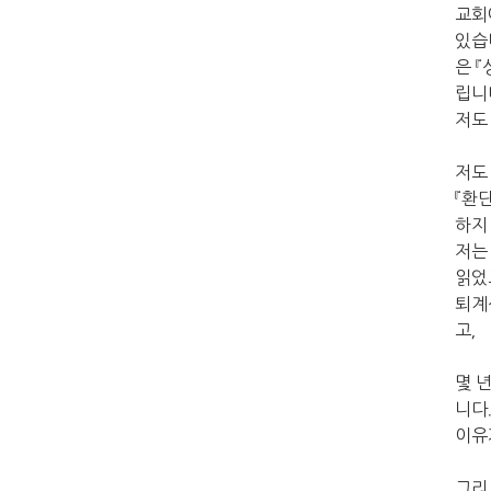
교회
있습
은 
립니
저도
저도
『환
하지
저는
읽었
퇴계
고，
몇 
니다
이유
그리