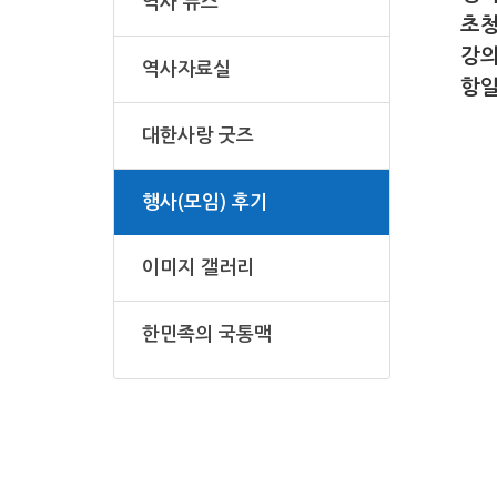
역사 뉴스
초청
강의
역사자료실
항
대한사랑 굿즈
행사(모임) 후기
이미지 갤러리
한민족의 국통맥