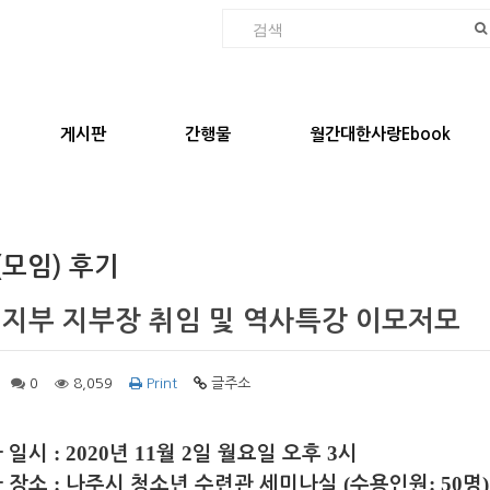
게시판
간행물
월간대한사랑Ebook
(모임) 후기
 지부 지부장 취임 및 역사특강 이모저모
0
8,059
Print
글주소
: 2020
11
2
3
 일시
년
월
일 월요일 오후
시
:
(
: 50
)
 장소
나주시 청소년 수련관 세미나실
수용인원
명