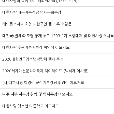
대한사랑과 함께 하는 해외역사탐방(5/21~25)
대한사랑 대구지부경당 역사문화특강
해외동포자녀 초청 대한국인 캠프 후 소감문
대진국(발해)대조영 황제 추모 1303주기 추향대제 및 대한사랑 역사
대한사랑 수원지부지부장 취임식 이모저모
2020대한민국청소년박람회 행사 후기
2020세계개천문화대축제 하이라이트 (박석재 이사장)
(사)대한사랑 함경식 군산지부장님 취임식 이모저모
나주 지부 지부장 취임 및 역사특강 이모저모
대한사랑 청소년 여름학교 이모저모