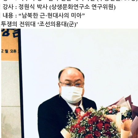
:
(
)
 강사
정원식 박사
상생문화연구소 연구위원
: “
·
”
 내용
남북한 근
현대사의 미아
‘
(
)’
일투쟁의 전위대
조선의용대
군