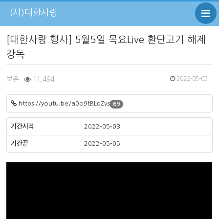
(사)대한사랑
[대한사랑 행사] 5월5일 목요Live 환단고기 해제
강독
보은
11,494
2022-05-03
https://youtu.be/a0o9tBLqZvs
69
기간시작
2022-05-03
기간끝
2022-05-05